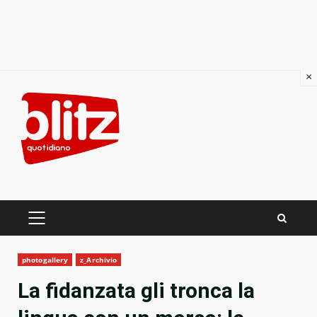
×
Skip
to
content
PRIMARY
MENU
photogallery
z_Archivio
La fidanzata gli tronca la