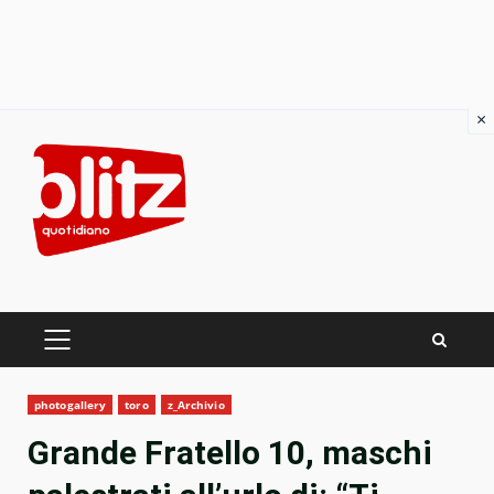
×
Skip
to
content
PRIMARY
MENU
photogallery
toro
z_Archivio
Grande Fratello 10, maschi