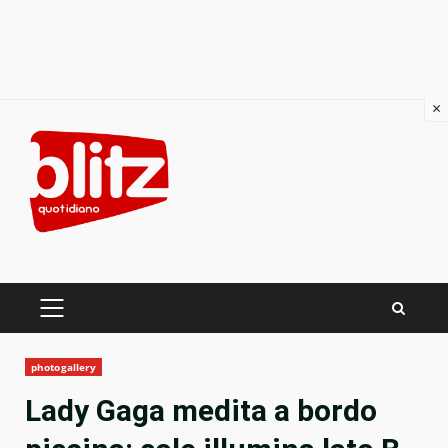
×
Skip
to
content
PRIMARY
MENU
photogallery
Lady Gaga medita a bordo