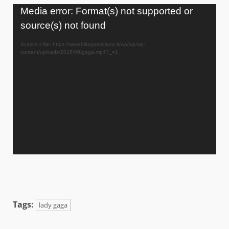
Video
Media error: Format(s) not supported or
Player
source(s) not found
Scarica il file: https://www.blitzquotidiano.it/wp/wp/wp-
content/uploads/2015/09/gaga.mp4?_=1
Tags:
lady gaga