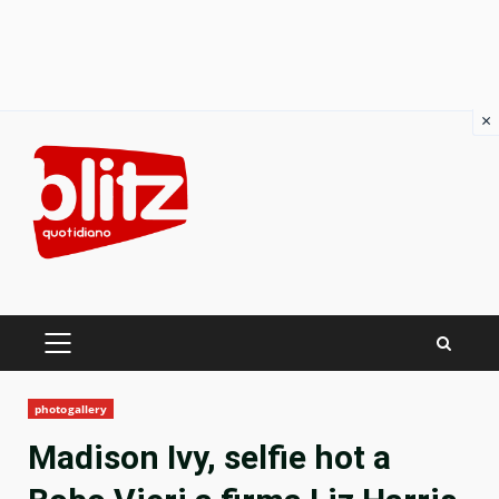
×
Skip
to
content
PRIMARY
MENU
photogallery
Madison Ivy, selfie hot a