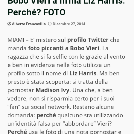
Bobo Vieri a firma Liz Harris.
Perché? FOTO
Alberto Francavilla
Dicembre 27, 2014
MIAMI – E’ mistero sul
profilo Twitter
che
manda
foto piccanti a Bobo Vieri
. La
ragazza che si fa selfie con le grazie al vento
e ben in evidenza nelle foto utilizza un
profilo sotto il nome di
Liz Harris
. Ma ben
presto è stata scoperta: si tratta della
pornostar
Madison Ivy
. Una che, a ben
vedere, non si risparmia certo per i suoi
“fan” sui social network. Restano alcune
domanda:
perché
qualcuno sta utilizzando
un’identità falsa per “abbordare” Vieri?
Perché
usa le foto di una nota pornostar e