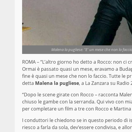
Malena la pugliese: "E' un mese che non lo faccio
ROMA – “L’altro giorno ho detto a Rocco: non ci cr
Ormai è passato quasi un mese, eravamo a Budapest
fine è quasi un mese che non lo faccio. Tutte le 
detta
Malena la pugliese
, a La Zanzara su Radio 
“Dopo le scene girate con Rocco – racconta Malen
chiuso le gambe con la serranda. Qui vivo con mia 
per completare un film a tre con Rocco e Martina 
I conduttori le chiedono se in questo periodo di 
riesco a farla da sola, dev’essere condivisa, e al