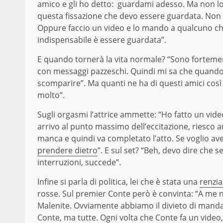
amico e gli ho detto: guardami adesso. Ma non lo 
questa fissazione che devo essere guardata. Non 
Oppure faccio un video e lo mando a qualcuno c
indispensabile è essere guardata”.
E quando tornerà la vita normale? “Sono fortemen
con messaggi pazzeschi. Quindi mi sa che quando 
scomparire”. Ma quanti ne ha di questi amici cos
molto”.
Sugli orgasmi l’attrice ammette: “Ho fatto un vid
arrivo al punto massimo dell’eccitazione, riesco 
manca e quindi va completato l’atto. Se voglio a
prendere dietro
”. E sul set? “Beh, devo dire che
interruzioni, succede”.
Infine si parla di politica, lei che è stata una
renzi
rosse. Sul premier Conte però è convinta: “A me 
Malenite. Ovviamente abbiamo il divieto di mandar
Conte, ma tutte. Ogni volta che Conte fa un video,