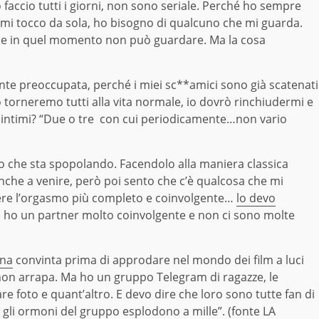
faccio tutti i giorni, non sono seriale. Perché ho sempre
mi tocco da sola, ho bisogno di qualcuno che mi guarda.
he in quel momento non può guardare. Ma la cosa
te preoccupata, perché i miei sc**amici sono già scatenati
torneremo tutti alla vita normale, io dovrò rinchiudermi e
ì intimi? “Due o tre con cui periodicamente…non vario
eo che sta spopolando. Facendolo alla maniera classica
anche a venire, però poi sento che c’è qualcosa che mi
vere l’orgasmo più completo e coinvolgente…
lo devo
 se ho un partner molto coinvolgente e non ci sono molte
ana
convinta prima di approdare nel mondo dei film a luci
non arrapa. Ma ho un gruppo Telegram di ragazze, le
e foto e quant’altro. E devo dire che loro sono tutte fan di
 gli ormoni del gruppo esplodono a mille”. (fonte LA