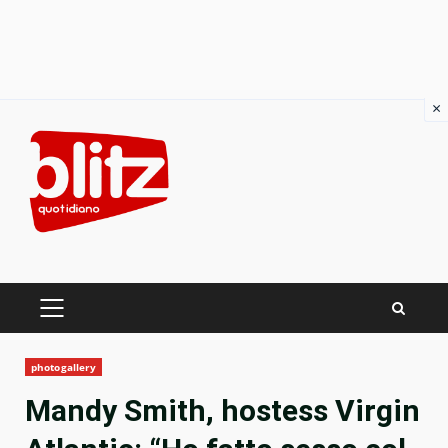
×
Skip
to
content
PRIMARY
MENU
photogallery
Mandy Smith, hostess Virgin