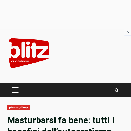
×
Skip
to
content
PRIMARY
MENU
photogallery
Masturbarsi fa bene: tutti i