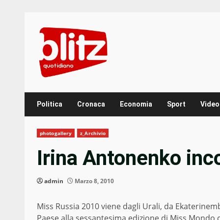
Skip
to
content
Politica
Cronaca
Economia
Sport
Video
photogallery
z_Archivio
Irina Antonenko inc
admin
Marzo 8, 2010
Miss Russia 2010 viene dagli Urali, da Ekaterinem
Paese alla sessantesima edizione di Miss Mondo c