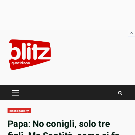
×
Skip
to
content
PRIMARY
MENU
photogallery
Papa: No conigli, solo tre