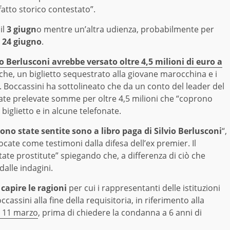
fatto storico contestato”.
il
3 giugn
o mentre un’altra udienza, probabilmente per
24 giugno
.
io Berlusconi avrebbe versato oltre 4,5 milioni di euro a
che, un biglietto sequestrato alla giovane marocchina e i
i”. Boccassini ha sottolineato che da un conto del leader del
te prelevate somme per oltre 4,5 milioni che “coprono
biglietto e in alcune telefonate.
ono state sentite sono a libro paga di Silvio Berlusconi
“,
ocate come testimoni dalla difesa dell’ex premier. Il
ate prostitute” spiegando che, a differenza di ciò che
alle indagini.
capire le ragioni
per cui i rappresentanti delle istituzioni
cassini alla fine della requisitoria, in riferimento alla
o 11 marzo
, prima di chiedere la condanna a 6 anni di