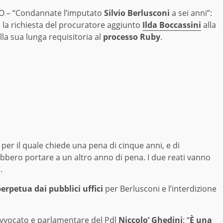
 – “Condannate l’imputato
Silvio Berlusconi
a sei anni”:
 la richiesta del procuratore aggiunto
Ilda Boccassini
alla
lla sua lunga requisitoria al
processo Ruby
.
, per il quale chiede una pena di cinque anni, e di
bbero portare a un altro anno di pena. I due reati vanno
.
perpetua dai pubblici uffici
per Berlusconi e l’interdizione
’avvocato e parlamentare del Pdl
Niccolo’ Ghedini
: “
È una