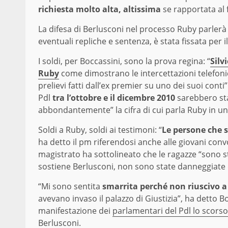
richiesta molto alta, altissima
se rapportata al 
La difesa di Berlusconi nel processo Ruby parlerà 
eventuali repliche e sentenza, è stata fissata per il
I soldi, per Boccassini, sono la prova regina: “
Silv
Ruby
come dimostrano le intercettazioni telefoni
prelievi fatti dall’ex premier su uno dei suoi cont
Pdl
tra l’ottobre e il dicembre 2010
sarebbero sta
abbondantemente” la cifra di cui parla Ruby in un 
Soldi a Ruby, soldi ai testimoni: “
Le persone che s
ha detto il pm riferendosi anche alle giovani conv
magistrato ha sottolineato che le ragazze “sono st
sostiene Berlusconi, non sono state danneggiate d
“Mi sono sentita
smarrita perché non riuscivo a 
avevano invaso il palazzo di Giustizia”, ha detto Boc
manifestazione dei
parlamentari del Pdl lo scors
Berlusconi.