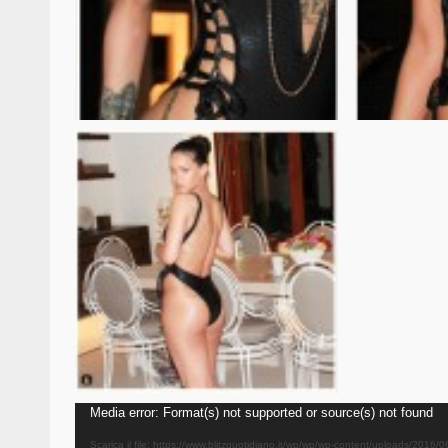
Video
Media error: Format(s) not supported or source(s) not found
Player
Scarica il file: https://www.blitzquotidiano.it/wp/wp/wp-content/uploads/2016