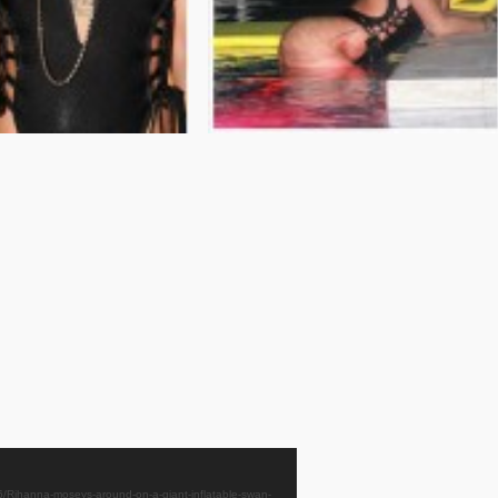
/06/Rihanna-moseys-around-on-a-giant-inflatable-swan-