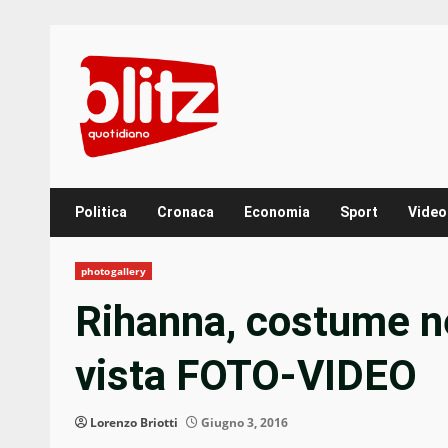
Skip
to
content
Politica
Cronaca
Economia
Sport
Video
photogallery
Rihanna, costume ne
vista FOTO-VIDEO
Lorenzo Briotti
Giugno 3, 2016