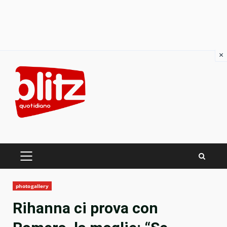
×
Skip
to
content
PRIMARY
MENU
photogallery
Rihanna ci prova con