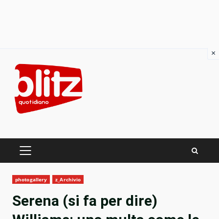
×
Skip
to
content
PRIMARY
MENU
photogallery
z_Archivio
Serena (si fa per dire)