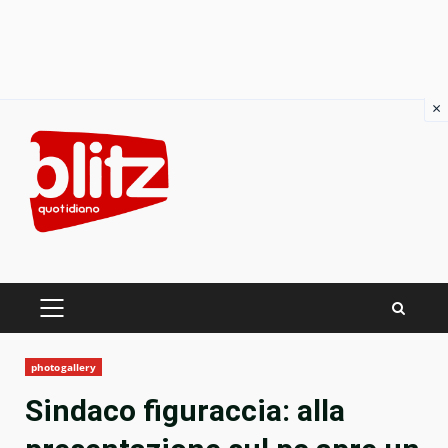
×
Skip
to
content
PRIMARY
MENU
photogallery
Sindaco figuraccia: alla