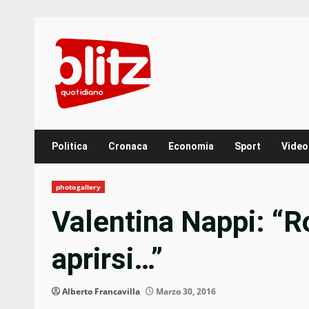
Skip
to
content
Politica
Cronaca
Economia
Sport
Video
photogallery
Valentina Nappi: “R
aprirsi…”
Alberto Francavilla
Marzo 30, 2016