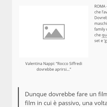
ROMA 
che l’a
Dovrebb
maschio
family 
che
qu
set e ‘
Valentina Nappi: “Rocco Siffredi
dovrebbe aprirsi…”
Dunque dovrebbe fare un film 
film in cui è passivo, una volt