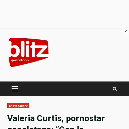
×
Skip
to
content
PRIMARY
MENU
photogallery
Valeria Curtis, pornostar