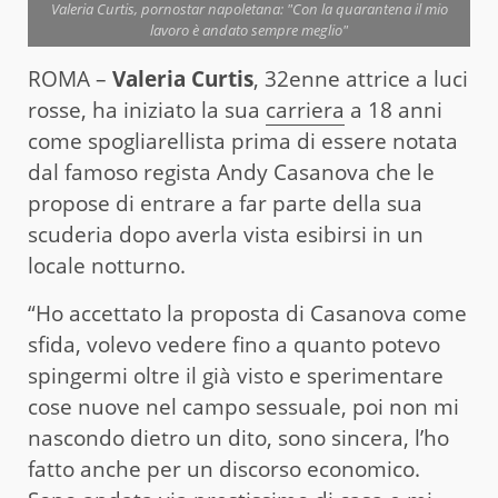
Valeria Curtis, pornostar napoletana: "Con la quarantena il mio
lavoro è andato sempre meglio"
ROMA –
Valeria Curtis
, 32enne attrice a luci
rosse, ha iniziato la sua
carriera
a 18 anni
come spogliarellista prima di essere notata
dal famoso regista Andy Casanova che le
propose di entrare a far parte della sua
scuderia dopo averla vista esibirsi in un
locale notturno.
“Ho accettato la proposta di Casanova come
sfida, volevo vedere fino a quanto potevo
spingermi oltre il già visto e sperimentare
cose nuove nel campo sessuale, poi non mi
nascondo dietro un dito, sono sincera, l’ho
fatto anche per un discorso economico.