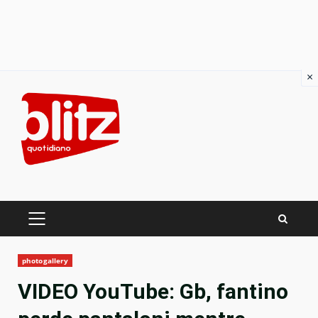
×
Skip
to
content
PRIMARY
MENU
photogallery
VIDEO YouTube: Gb, fantino