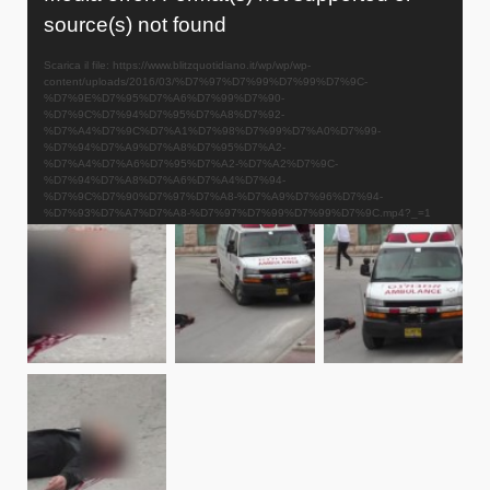
Player
source(s) not found
Scarica il file: https://www.blitzquotidiano.it/wp/wp/wp-
content/uploads/2016/03/%D7%97%D7%99%D7%99%D7%9C-
%D7%9E%D7%95%D7%A6%D7%99%D7%90-
%D7%9C%D7%94%D7%95%D7%A8%D7%92-
%D7%A4%D7%9C%D7%A1%D7%98%D7%99%D7%A0%D7%99-
%D7%94%D7%A9%D7%A8%D7%95%D7%A2-
%D7%A4%D7%A6%D7%95%D7%A2-%D7%A2%D7%9C-
%D7%94%D7%A8%D7%A6%D7%A4%D7%94-
%D7%9C%D7%90%D7%97%D7%A8-%D7%A9%D7%96%D7%94-
%D7%93%D7%A7%D7%A8-%D7%97%D7%99%D7%99%D7%9C.mp4?_=1