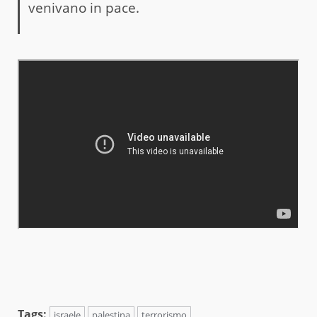
venivano in pace.
Tags:
israele
palestina
terrorismo