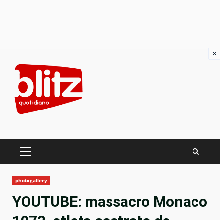
×
Skip
to
content
PRIMARY
MENU
photogallery
YOUTUBE: massacro Monaco