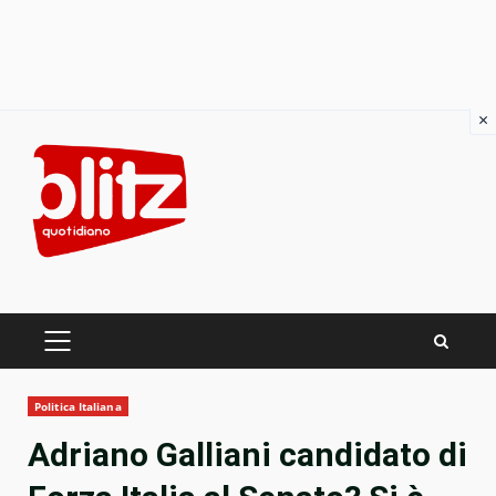
×
Skip
to
content
PRIMARY
MENU
Politica Italiana
Adriano Galliani candidato di