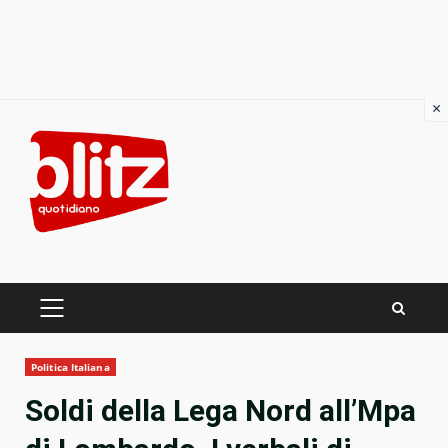
×
Skip
to
content
PRIMARY
MENU
Politica Italiana
Soldi della Lega Nord all’Mpa