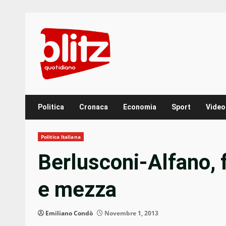
Skip
to
content
Politica
Cronaca
Economia
Sport
Video
Politica Italiana
Berlusconi-Alfano, f
e mezza
Emiliano Condò
Novembre 1, 2013