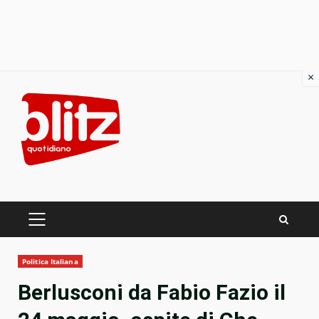
×
Skip
to
content
PRIMARY
MENU
Politica Italiana
Berlusconi da Fabio Fazio il