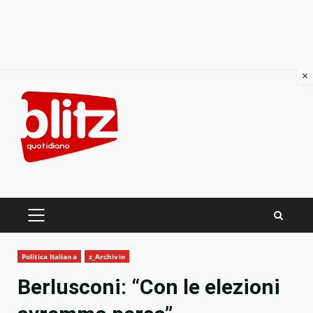
×
Skip
to
content
PRIMARY
MENU
Politica Italiana
z_Archivio
Berlusconi: “Con le elezioni