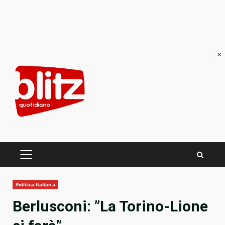
×
Skip
to
content
PRIMARY
MENU
Politica Italiana
Berlusconi: ”La Torino-Lione