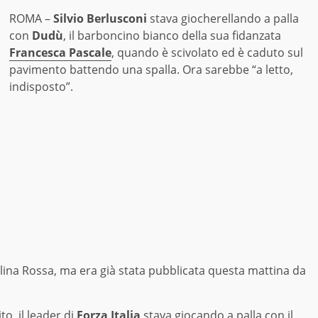
ROMA –
Silvio Berlusconi
stava giocherellando a palla
con
Dudù
, il barboncino bianco della sua fidanzata
Francesca Pascale
, quando è scivolato ed è caduto sul
pavimento battendo una spalla. Ora sarebbe “a letto,
indisposto”.
Velina Rossa, ma era già stata pubblicata questa mattina da
o, il leader di
Forza Italia
stava giocando a palla con il