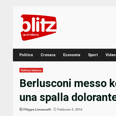
Skip
to
content
Politica
Cronaca
Economia
Sport
Video
Politica Italiana
Berlusconi messo ko
una spalla dolorant
FIlippo Limoncelli
Febbraio 5, 2014