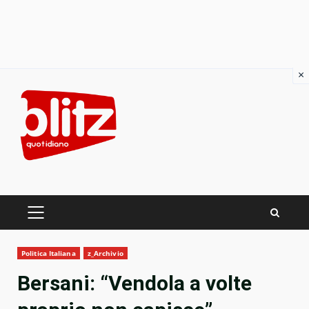
×
Skip
to
content
PRIMARY
MENU
Politica Italiana
z_Archivio
Bersani: “Vendola a volte