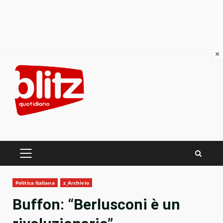
×
Skip
to
content
PRIMARY
MENU
Politica Italiana
z_Archivio
Buffon: “Berlusconi è un