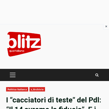
×
Skip
to
content
PRIMARY
MENU
Politica Italiana
z_Archivio
I “cacciatori di teste” del Pdl: