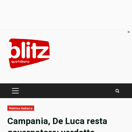
×
Skip
to
content
PRIMARY
MENU
Politica Italiana
Campania, De Luca resta