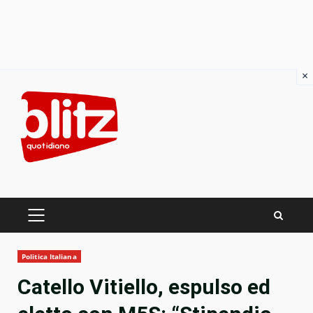
×
Skip
to
content
PRIMARY
MENU
Politica Italiana
Catello Vitiello, espulso ed