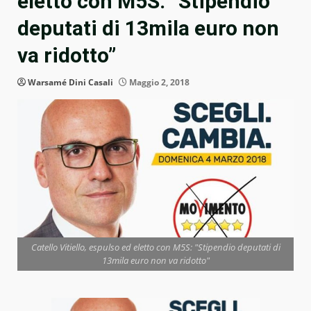
eletto con M5S: “Stipendio
deputati di 13mila euro non
va ridotto”
Warsamé Dini Casali
Maggio 2, 2018
Catello Vitiello, espulso ed eletto con M5S: "Stipendio deputati di
13mila euro non va ridotto"