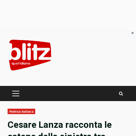
×
Skip
to
content
PRIMARY
MENU
Politica Italiana
Cesare Lanza racconta le