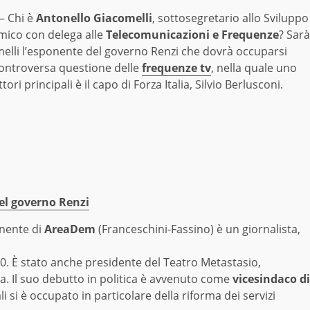
 Chi è
Antonello Giacomelli
, sottosegretario allo Sviluppo
ico con delega alle
Telecomunicazioni e Frequenze
? Sarà
elli l’esponente del governo Renzi che dovrà occuparsi
controversa questione delle
frequenze tv
, nella quale uno
ttori principali è il capo di Forza Italia, Silvio Berlusconi.
del governo Renzi
onente di
AreaDem
(Franceschini-Fassino) è un giornalista,
 10. È stato anche presidente del Teatro Metastasio,
na. Il suo debutto in politica è avvenuto come
vicesindaco di
i si è occupato in particolare della riforma dei servizi