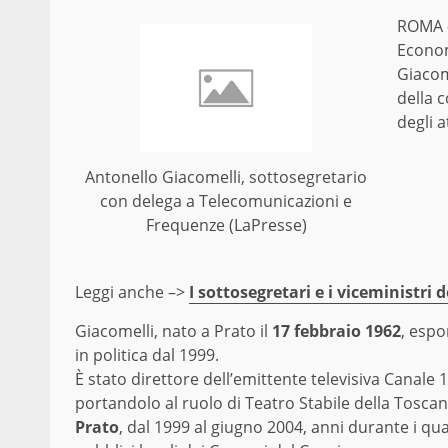
ROMA –
Econom
Giacom
della 
degli a
Antonello Giacomelli, sottosegretario
con delega a Telecomunicazioni e
Frequenze (LaPresse)
Leggi anche –>
I sottosegretari e i viceministri 
Giacomelli, nato a Prato il
17 febbraio 1962
, esp
in politica dal 1999.
È stato direttore dell’emittente televisiva Canale
portandolo al ruolo di Teatro Stabile della Tosca
Prato
, dal 1999 al giugno 2004, anni durante i qual