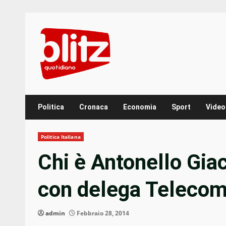
Skip
to
content
Politica
Cronaca
Economia
Sport
Video
Politica Italiana
Chi è Antonello Gia
con delega Telecom
admin
Febbraio 28, 2014