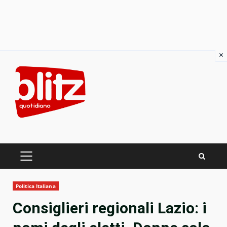
×
Skip
to
content
PRIMARY
MENU
Politica Italiana
Consiglieri regionali Lazio: i