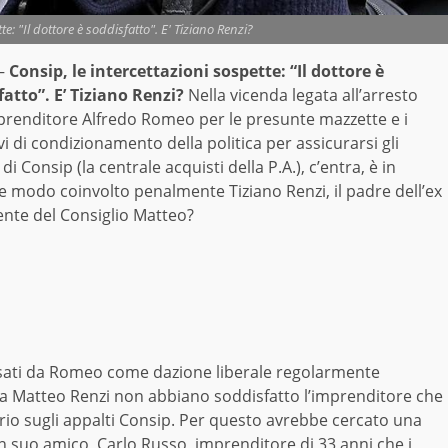
te: "Il dottore è soddisfatto". E' Tiziano Renzi?
–
Consip, le intercettazioni sospette: “Il dottore è
fatto”. E’ Tiziano Renzi?
Nella vicenda legata all’arresto
mprenditore Alfredo Romeo per le presunte mazzette e i
vi di condizionamento della politica per assicurarsi gli
 di Consip (la centrale acquisti della P.A.), c’entra, è in
e modo coinvolto penalmente Tiziano Renzi, il padre dell’ex
ente del Consiglio Matteo?
rsati da Romeo come dazione liberale regolarmente
ta a Matteo Renzi non abbiano soddisfatto l’imprenditore che
rio sugli appalti Consip. Per questo avrebbe cercato una
un suo amico, Carlo Russo, imprenditore di 33 anni che i