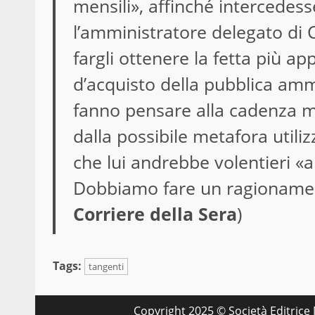
mensili», affinché intercedes
l’amministratore delegato di 
fargli ottenere la fetta più ap
d’acquisto della pubblica amm
fanno pensare alla cadenza m
dalla possibile metafora util
che lui andrebbe volentieri 
Dobbiamo fare un ragionamen
Corriere della Sera
)
Tags:
tangenti
Copyright 2025 © Società Editrice M