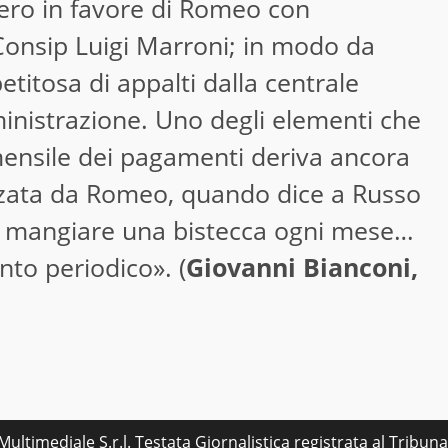
sero in favore di Romeo con
Consip Luigi Marroni; in modo da
petitosa di appalti dalla centrale
inistrazione. Uno degli elementi che
ensile dei pagamenti deriva ancora
izzata da Romeo, quando dice a Russo
«a mangiare una bistecca ogni mese…
to periodico». (
Giovanni Bianconi,
ultimediale S.r.l. Testata Giornalistica registrata al Tribu