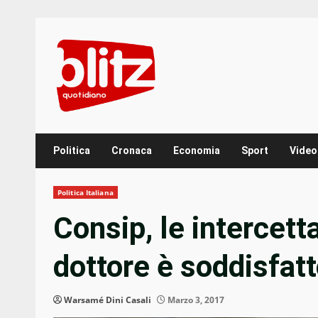
Skip
to
content
Politica
Cronaca
Economia
Sport
Video
Politica Italiana
Consip, le intercetta
dottore è soddisfatt
Warsamé Dini Casali
Marzo 3, 2017