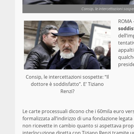
Consip, le intercettazioni sospet
ROMA 
soddis
dell’i
tentati
appalti
qualch
presid
Consip, le intercettazioni sospette: “Il
dottore è soddisfatto”. E’ Tiziano
Renzi?
Le carte processuali dicono che i 60mila euro ve
formalizzata all’indirizzo di una fondazione lega
non ricevette in cambio quanto si aspettava prop
interlocuzione diretta con Tiziano Renzi tramite 