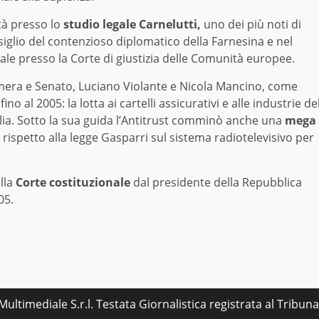
ità presso lo
studio legale Carnelutti,
uno dei più noti di
lio del contenzioso diplomatico della Farnesina e nel
e presso la Corte di giustizia delle Comunità europee.
amera e Senato, Luciano Violante e Nicola Mancino, come
ino al 2005: la lotta ai cartelli assicurativi e alle industrie de
aglia. Sotto la sua guida l’Antitrust comminò anche una
mega
ico rispetto alla legge Gasparri sul sistema radiotelevisivo per
lla
Corte costituzionale
dal presidente della Repubblica
05.
ultimediale S.r.l. Testata Giornalistica registrata al Tribu