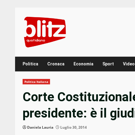
Skip
to
content
Politica
Cronaca
Economia
Sport
Video
Politica Italiana
Corte Costituzional
presidente: è il giud
Daniela Lauria
Luglio 30, 2014