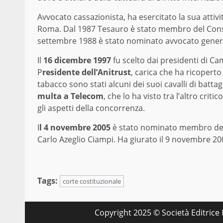
Avvocato cassazionista, ha esercitato la sua attiv
Roma. Dal 1987 Tesauro è stato membro del Consig
settembre 1988 è stato nominato avvocato general
Il
16 dicembre 1997
fu scelto dai presidenti di C
P
residente dell’Anitrust
, carica che ha ricoperto f
tabacco sono stati alcuni dei suoi cavalli di batt
multa a Telecom
, che lo ha visto tra l’altro crit
gli aspetti della concorrenza.
I
l 4 novembre 2005
è stato nominato membro de
Carlo Azeglio Ciampi. Ha giurato il 9 novembre 20
Tags:
corte costituzionale
Copyright 2025 © Società Editrice M