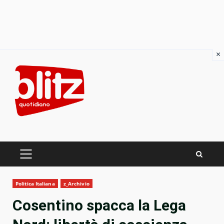
×
Skip
to
content
PRIMARY
MENU
Politica Italiana
z_Archivio
Cosentino spacca la Lega