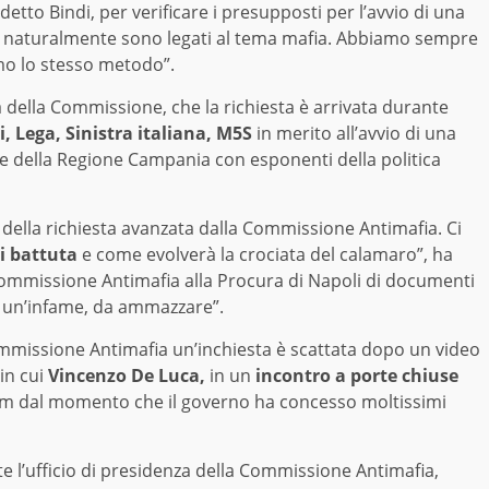
 detto Bindi, per verificare i presupposti per l’avvio di una
e naturalmente sono legati al tema mafia. Abbiamo sempre
emo lo stesso metodo”.
a della Commissione, che la richiesta è arrivata durante
Fi, Lega, Sinistra italiana, M5S
in merito all’avvio di una
nte della Regione Campania con esponenti della politica
ella richiesta avanzata dalla Commissione Antimafia. Ci
i battuta
e come evolverà la crociata del calamaro”, ha
ommissione Antimafia alla Procura di Napoli di documenti
i, un’infame, da ammazzare”.
 Commissione Antimafia un’inchiesta è scattata dopo un video
in cui
Vincenzo De Luca,
in un
incontro a porte chiuse
ndum dal momento che il governo ha concesso moltissimi
te l’ufficio di presidenza della Commissione Antimafia,