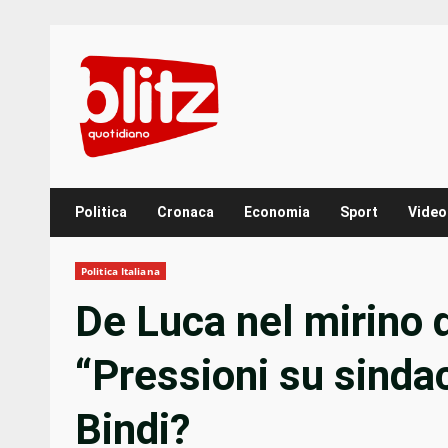
Skip
to
content
Politica
Cronaca
Economia
Sport
Video
Politica Italiana
De Luca nel mirino 
“Pressioni su sindac
Bindi?