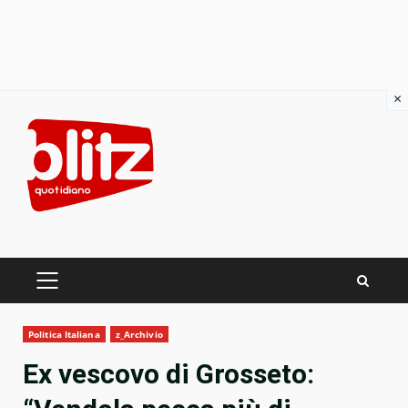
×
Skip
to
content
PRIMARY
MENU
Politica Italiana
z_Archivio
Ex vescovo di Grosseto: