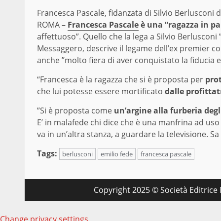
Francesca Pascale, fidanzata di Silvio Berlusconi 
ROMA –
Francesca Pascale
è una “ragazza in pa
affettuoso”. Quello che la lega a Silvio Berlusconi
Messaggero, descrive il legame dell’ex premier co
anche ”molto fiera di aver conquistato la fiducia e 
“Francesca è la ragazza che si è proposta per
pro
che lui potesse essere mortificato
dalle profittat
”Si è proposta come
un’argine alla furberia degli
E’ in malafede chi dice che è una manfrina ad uso p
va in un’altra stanza, a guardare la televisione. Sa
Tags:
berlusconi
emilio fede
francesca pascale
Copyright 2025 © Società Editrice M
Change privacy settings