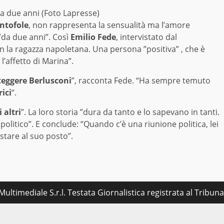
da due anni (Foto Lapresse)
ntofole
, non rappresenta la sensualità ma l’amore
 ”da due anni”. Così
Emilio Fede
, intervistato dal
n la ragazza napoletana. Una persona ”positiva” , che è
l’affetto di Marina”.
teggere Berlusconi
”, racconta Fede. “Ha sempre temuto
rici
“.
 altri
”. La loro storia ”dura da tanto e lo sapevano in tanti.
olitico”. E conclude: “Quando c’è una riunione politica, lei
 stare al suo posto”.
ultimediale S.r.l. Testata Giornalistica registrata al Tribu