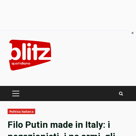
×
Skip
to
content
PRIMARY
MENU
Politica Italiana
Filo Putin made in Italy: i