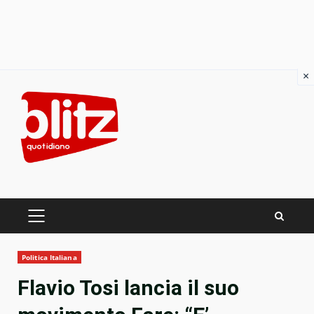
×
Skip
to
content
PRIMARY
MENU
Politica Italiana
Flavio Tosi lancia il suo