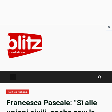
×
Skip
to
content
PRIMARY
MENU
Politica Italiana
Francesca Pascale: “Sì alle