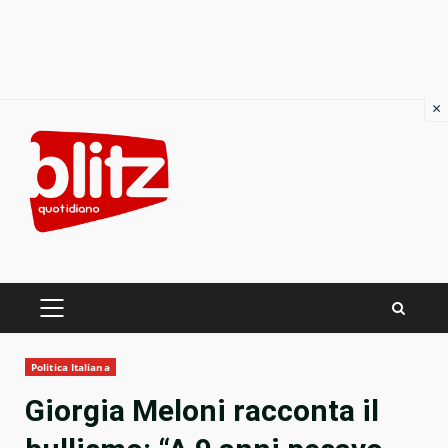
×
Skip
to
content
PRIMARY
MENU
Politica Italiana
Giorgia Meloni racconta il