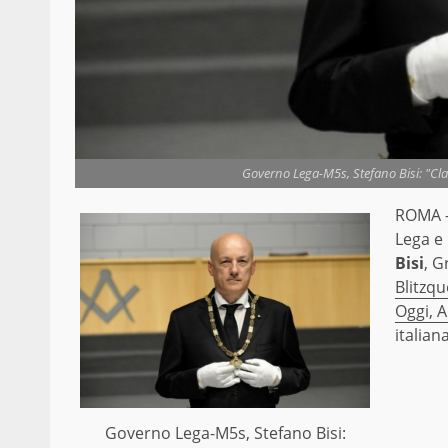
Governo Lega-M5s, Stefano Bisi: "Cla
ROMA –
Lega e 
Bisi
, G
Blitzqu
Oggi, 
italian
Governo Lega-M5s, Stefano Bisi: