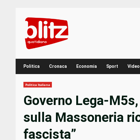
Skip
to
content
Politica
Cronaca
Economia
Sport
Video
Politica Italiana
Governo Lega-M5s, 
sulla Massoneria ri
fascista”