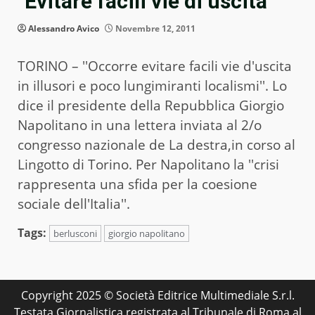
"Evitare facili vie di uscita"
Alessandro Avico
Novembre 12, 2011
TORINO – ''Occorre evitare facili vie d'uscita
in illusori e poco lungimiranti localismi''. Lo
dice il presidente della Repubblica Giorgio
Napolitano in una lettera inviata al 2/o
congresso nazionale de La destra,in corso al
Lingotto di Torino. Per Napolitano la ''crisi
rappresenta una sfida per la coesione
sociale dell'Italia''.
Tags:
berlusconi
giorgio napolitano
Copyright 2025 © Società Editrice Multimediale S.r.l.
Testata Giornalistica registrata al Tribunale di Roma al