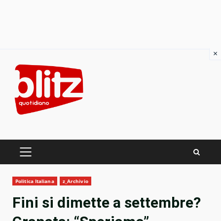
×
Skip
to
content
PRIMARY
MENU
Politica Italiana
z_Archivio
Fini si dimette a settembre?