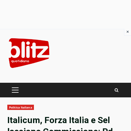
×
Skip
to
content
PRIMARY
MENU
Politica Italiana
Italicum, Forza Italia e Sel