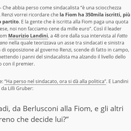
 Che abbia perso come sindacalista “è una sciocchezza
 Renzi vorrei ricordare che
la Fiom ha 350mila iscritti, più
o partito
. E la gente che è iscritta alla Fiom paga una quota
se, noi non facciamo cene da mille euro”. Così il leader
Fiom
Maurizio Landini
, a 48 ore dalla sua intervista al
Fatto
iano
nella quale teorizzava un asse tra sindacati e sinistra
a di opposizione al governo Renzi, scende di fatto in campo,
ttendo i panni del sindacalista ma alzando il livello dello
 con il premier.
e:
“Ha perso nel sindacato, ora si dà alla politica”
. E Landini
 da Lilli Gruber:
di, da Berlusconi alla Fiom, e gli altri
reno che decide lui?”