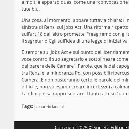
a molti è apparso quasi come una “convocazione a 
tute blu.
Una cosa, al momento, appare tuttavia chiara: il ma
sinistra di Renzi sul Jobs Act. Una riforma rispet
sull’art.18 dall’altro promette “reagiremo con gli
il segretario Cgil sull’idea di una legge di iniziat
E sempre sul Jobs Act e sul punto dei licenziamenti
voce contro il suo segretario e sottolineare come
del parere delle Camere”. Parole, quelle del capo
tra Renzi e la minoranza Pd, con possibili ripercuss
Camera. E non basteranno certo le parole del min
difficile, non volevamo creare incertezze) a calmar
Landini possa rappresentare il tanto atteso “uo
Tags:
maurizio landini
Copyright 2025 © Società Editrice M