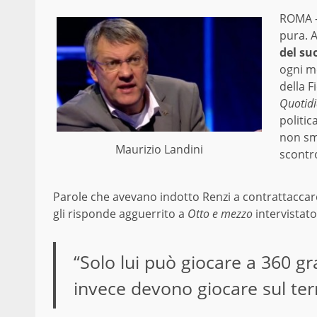
ROMA –
pura. A
del su
ogni me
della 
Quotid
politic
non sme
Maurizio Landini
scontro
Parole che avevano indotto Renzi a contrattaccar
gli risponde agguerrito a
Otto e mezzo
intervistato
“Solo lui può giocare a 360 gra
invece devono giocare sul ter