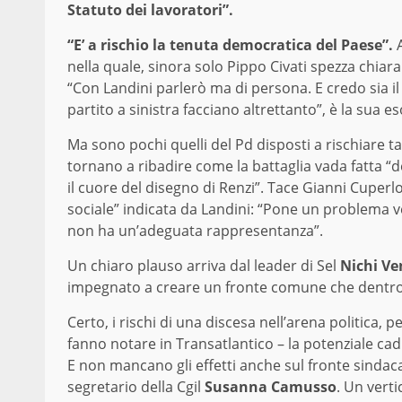
Statuto dei lavoratori”.
“E’ a rischio la tenuta democratica del Paese”.
A
nella quale, sinora solo Pippo Civati spezza chia
“Con Landini parlerò ma di persona. E credo sia i
partito a sinistra facciano altrettanto”, è la sua e
Ma sono pochi quelli del Pd disposti a rischiare 
tornano a ribadire come la battaglia vada fatta “
il cuore del disegno di Renzi”. Tace Gianni Cuperl
sociale” indicata da Landini: “Pone un problema ver
non ha un’adeguata rappresentanza”.
Un chiaro plauso arriva dal leader di Sel
Nichi Ve
impegnato a creare un fronte comune che dentro e
Certo, i rischi di una discesa nell’arena politica, 
fanno notare in Transatlantico – la potenziale ca
E non mancano gli effetti anche sul fronte sindacal
segretario della Cgil
Susanna Camusso
. Un vert