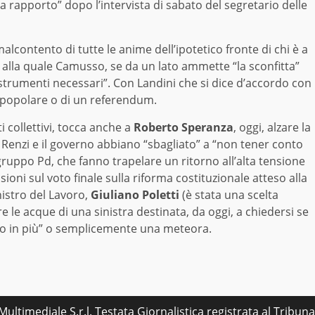
rapporto” dopo l’intervista di sabato del segretario delle
lcontento di tutte le anime dell’ipotetico fronte di chi è a
to alla quale Camusso, se da un lato ammette “la sconfitta”
 strumenti necessari”. Con Landini che si dice d’accordo con
iva popolare o di un referendum.
 collettivi, tocca anche a
Roberto Speranza
, oggi, alzare la
 Renzi e il governo abbiano “sbagliato” a “non tener conto
gruppo Pd, che fanno trapelare un ritorno all’alta tensione
ioni sul voto finale sulla riforma costituzionale atteso alla
istro del Lavoro,
Giuliano Poletti
(è stata una scelta
e le acque di una sinistra destinata, da oggi, a chiedersi se
mo in più” o semplicemente una meteora.
ultimediale S.r.l. Testata Giornalistica registrata al Tribu