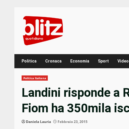
Skip
to
content
Politica
Cronaca
Economia
Sport
Video
Politica Italiana
Landini risponde a R
Fiom ha 350mila iscr
Daniela Lauria
Febbraio 23, 2015