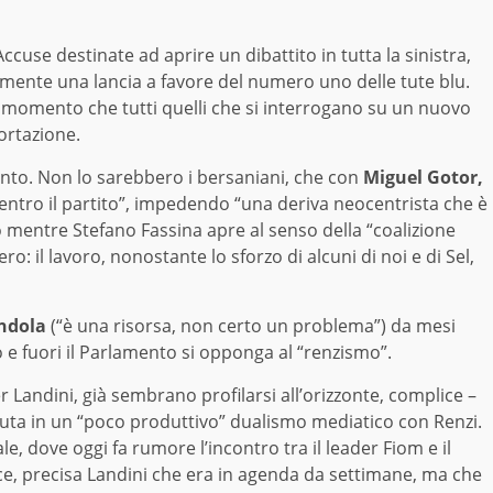
ccuse destinate ad aprire un dibattito in tutta la sinistra,
ramente una lancia a favore del numero uno delle tute blu.
l momento che tutti quelli che si interrogano su un nuovo
sortazione.
tanto. Non lo sarebbero i bersaniani, che con
Miguel Gotor,
dentro il partito”, impedendo “una deriva neocentrista che è
o mentre Stefano Fassina apre al senso della “coalizione
o: il lavoro, nonostante lo sforzo di alcuni di noi e di Sel,
ndola
(“è una risorsa, non certo un problema”) da mesi
 fuori il Parlamento si opponga al “renzismo”.
per Landini, già sembrano profilarsi all’orizzonte, complice –
duta in un “poco produttivo” dualismo mediatico con Renzi.
e, dove oggi fa rumore l’incontro tra il leader Fiom e il
ice, precisa Landini che era in agenda da settimane, ma che