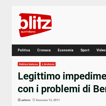
Skip
to
content
Politica
Cronaca
Economia
Sport
Video
Politica Italiana
z_Archivio
Legittimo impedime
con i problemi di Be
admin
Gennaio 13, 2011