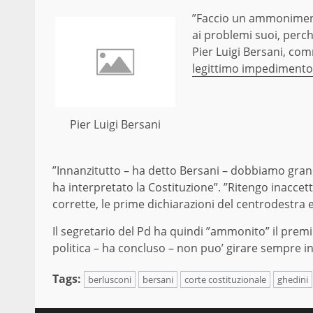
”Faccio un ammonimento
ai problemi suoi, perché 
Pier Luigi Bersani, c
legittimo impedimento 
Pier Luigi Bersani
”Innanzitutto – ha detto Bersani – dobbiamo grand
ha interpretato la Costituzione”. ”Ritengo inaccet
corrette, le prime dichiarazioni del centrodestra e
Il segretario del Pd ha quindi ”ammonito” il prem
politica – ha concluso – non puo’ girare sempre in
Tags:
berlusconi
bersani
corte costituzionale
ghedini